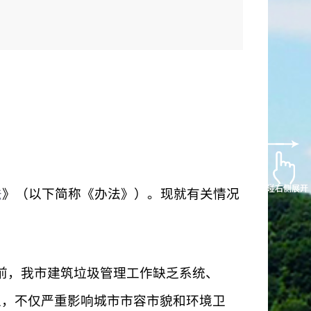
触碰右侧展开
触碰右侧展开
法
》（
以下简称
《办法》）
。现就
有关情况
前，我市建筑垃圾管理工作缺乏系统、
生，不仅严重影响城市市容市貌和环境卫