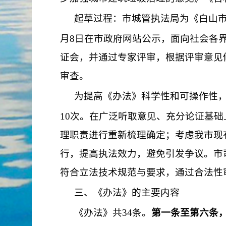
起草过程：
市
城管执法局
为《白山
月
8
日在市政府网站公示，面向社会各
证会，并通过专家评审，根据评审意见
审查。
为提高《办法》科学性和可操作性
10
次。在广泛听取意见、充分论证基础
理职责进行重新梳理确定；考虑我市现
行，提高执法效力，避免引发争议。
市
符合立法技术规范与要求，通过合法性
三、
《办法》的主要内容
《办法》共
34
条。
第一条至第六条