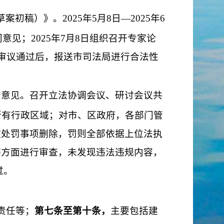
草案初稿）》。
2025
年
5
月
8
日
—2025
年
6
门意见
；
2025
年
7
月
8
日组织召开专家论
审议通过后
，报送市司法局进行合法性
轮意见。召开立法协调会议、研讨会议共
所有行政区域；对市、区政府，各部门管
政处罚事项删除，罚则全部依据上位法执
等方面进行审查，未发现违法违规内容，
过
。
责任等；
第七条至第十条，
主要包括建