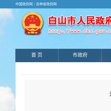
新
中国政府网
|
吉林省政府网
窗
口
打
开
无
障
碍
说
明
页
面,
首 页
市政府
按
Alt
加
波
浪
键
打
开
导
盲
模
式