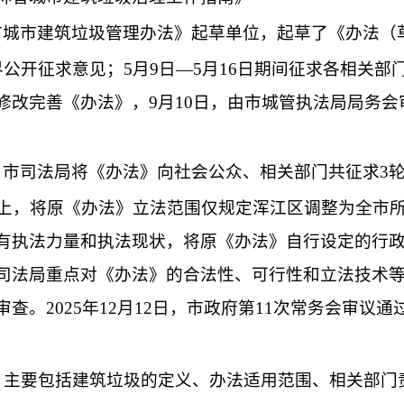
市城市建筑垃圾管理办法》起草单位，
起草了《办法（
界公开征求意见；
5
月
9
日
—5
月
16
日期间征求各相关部
修改完善《办法》，
9
月
10
日，由
市
城管执法局
局务会
，市司法局将《办法》向社会公众、相关部门共征求
3
上，将原《办法》立法范围仅规定浑江区调整为全市
有执法力量和执法现状，将原《办法》自行设定的行
司法局
重点对《办法》的合法性、可行性和立法技术
审查。
202
5
年
12
月
12
日
，
市政府第
11
次常务会审议通
，
主要包括建筑垃圾的定义、办法适用范围、相关部门