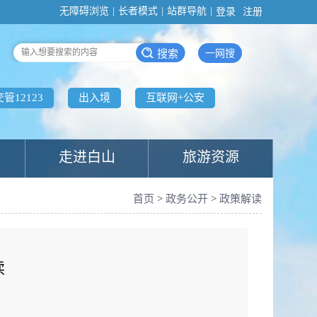
无障碍浏览
|
长者模式
|
站群导航
|
登录
注册
一网搜
交管12123
出入境
互联网+公安
走进白山
旅游资源
首页
>
政务公开
>
政策解读
读