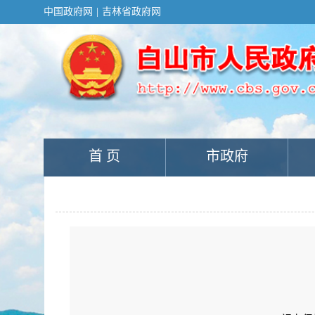
新
中国政府网
|
吉林省政府网
窗
口
打
开
无
障
碍
说
明
页
面,
首 页
市政府
按
Alt
加
波
浪
键
打
开
导
盲
模
式