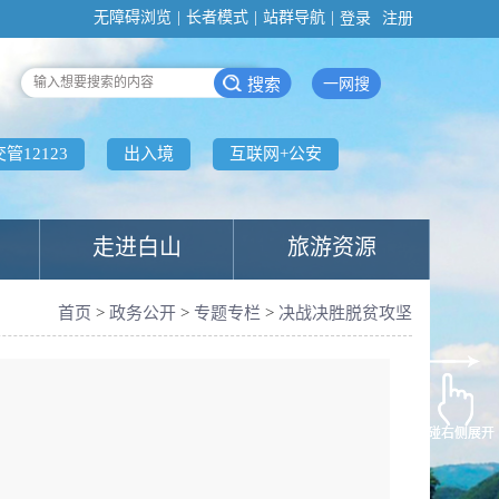
无障碍浏览
|
长者模式
|
站群导航
|
登录
注册
一网搜
交管12123
出入境
互联网+公安
走进白山
旅游资源
首页
>
政务公开
>
专题专栏
>
决战决胜脱贫攻坚
触碰右侧展开
触碰右侧展开