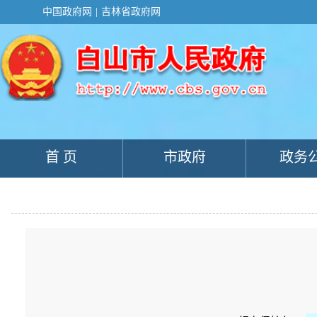
新
中国政府网
|
吉林省政府网
窗
口
打
开
无
障
碍
说
明
页
面,
首 页
市政府
政务
按
Alt
加
波
浪
键
打
开
导
盲
模
式