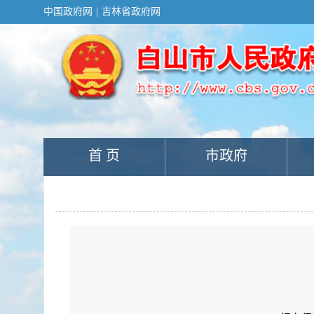
新
中国政府网
|
吉林省政府网
窗
口
打
开
无
障
碍
说
明
页
面,
首 页
市政府
按
Alt
加
波
浪
键
打
开
导
盲
模
式