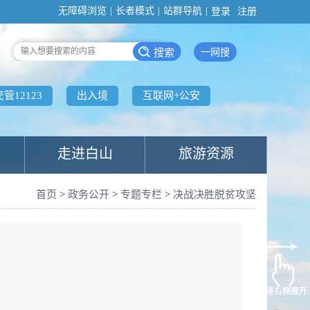
无障碍浏览
|
长者模式
|
站群导航
|
登录
注册
一网搜
交管12123
出入境
互联网+公安
走进白山
旅游资源
首页
>
政务公开
>
专题专栏
>
决战决胜脱贫攻坚
触碰右侧展开
触碰右侧展开