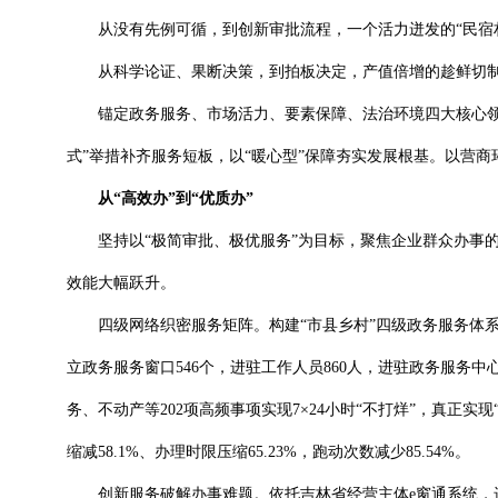
从没有先例可循，到创新审批流程，一个活力迸发的“民宿村
从科学论证、果断决策，到拍板决定，产值倍增的趁鲜切制企
锚定政务服务、市场活力、要素保障、法治环境四大核心领域精
式”举措补齐服务短板，以“暖心型”保障夯实发展根基。以营
从“高效办”到“优质办”
坚持以“极简审批、极优服务”为目标，聚焦企业群众办事的
效能大幅跃升。
四级网络织密服务矩阵。构建“市县乡村”四级政务服务体系，
立政务服务窗口546个，进驻工作人员860人，进驻政务服务中心办
务、不动产等202项高频事项实现7×24小时“不打烊”，真正
缩减58.1%、办理时限压缩65.23%，跑动次数减少85.54%。
创新服务破解办事难题。依托吉林省经营主体e窗通系统，进