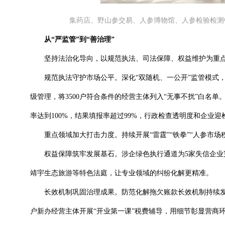
集药店、野山参交易、人参博物馆、人参检验检测
从“严监管”到“善治理”
坚持法治化导向，以规范执法、司法保障、权益维护为重点，
规范执法守护市场公平。深化“双随机、一公开”监管模式，202
级管理，将3500户符合条件的经营主体列入“无事不扰”白名单
率达到100%，结果填报率超过99%，行政检查透明度和企业
重点领域加大打击力度。持续开展“雷霆”“铁拳”“人参市场
权益保障筑牢发展基石。涉企绿色执行通道为5家失信企业完成
靖宇生态旅游等特色法庭，让专业领域的纠纷化解更精准。
长效机制巩固治理成果。防范化解拖欠账款长效机制持续发力，清
户新办经营主体开展“开业第一课”税费辅导，用细节彰显营商环