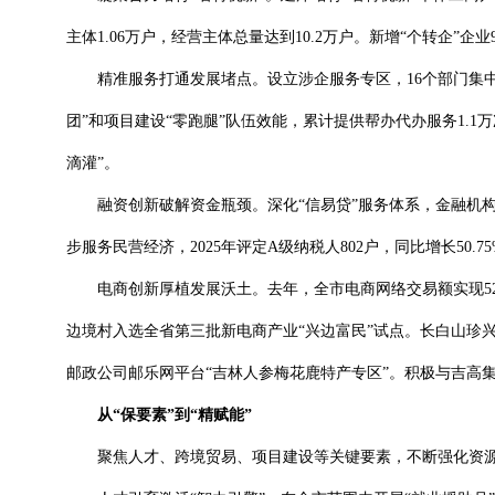
主体1.06万户，经营主体总量达到10.2万户。新增“个转企”企
精准服务打通发展堵点。设立涉企服务专区，16个部门集中办
团”和项目建设“零跑腿”队伍效能，累计提供帮办代办服务1.
滴灌”。
融资创新破解资金瓶颈。深化“信易贷”服务体系，金融机构入驻平
步服务民营经济，2025年评定A级纳税人802户，同比增长50.
电商创新厚植发展沃土。去年，全市电商网络交易额实现529.36
边境村入选全省第三批新电商产业“兴边富民”试点。长白山珍
邮政公司邮乐网平台“吉林人参梅花鹿特产专区”。积极与吉高集
从“保要素”到“精赋能”
聚焦人才、跨境贸易、项目建设等关键要素，不断强化资源统