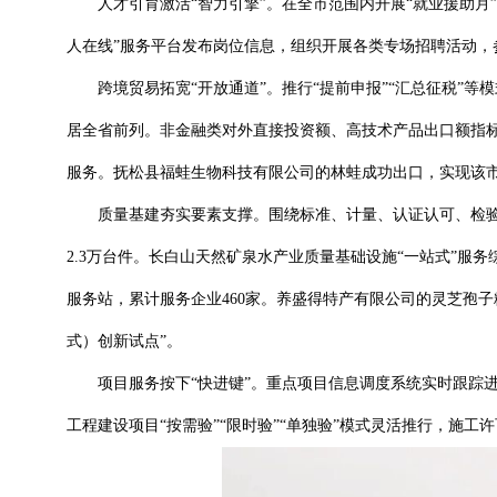
人才引育激活“智力引擎”。在全市范围内开展“就业援助月”“
人在线”服务平台发布岗位信息，组织开展各类专场招聘活动，参会
跨境贸易拓宽“开放通道”。推行“提前申报”“汇总征税”等模
居全省前列。非金融类对外直接投资额、高技术产品出口额指标
服务。抚松县福蛙生物科技有限公司的林蛙成功出口，实现该市
质量基建夯实要素支撑。围绕标准、计量、认证认可、检验检测等
2.3万台件。长白山天然矿泉水产业质量基础设施“一站式”服务综
服务站，累计服务企业460家。养盛得特产有限公司的灵芝孢
式）创新试点”。
项目服务按下“快进键”。重点项目信息调度系统实时跟踪进度，“
工程建设项目“按需验”“限时验”“单独验”模式灵活推行，施