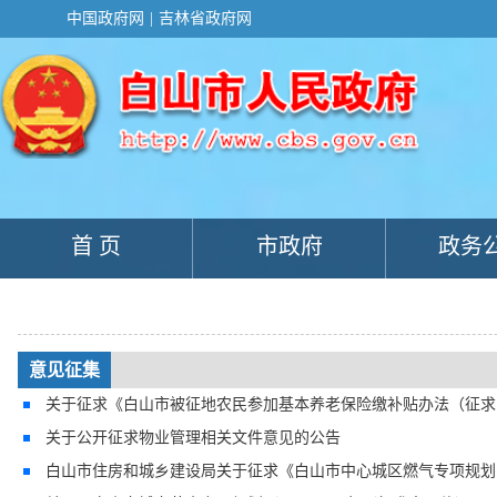
新
中国政府网
|
吉林省政府网
窗
口
打
开
无
障
碍
说
明
页
面,
首 页
市政府
政务
按
Alt
加
波
浪
键
打
意见征集
开
关于征求《白山市被征地农民参加基本养老保险缴补贴办法（征求
导
盲
关于公开征求物业管理相关文件意见的公告
模
式
白山市住房和城乡建设局关于征求《白山市中心城区燃气专项规划（20