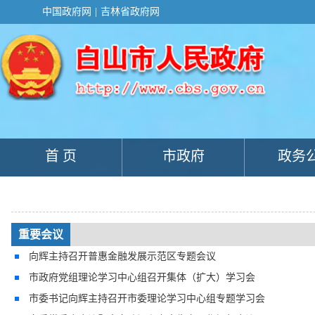
新
中国政府网
|
吉林省政府网
窗
口
打
开
无
障
碍
说
明
页
面,
首 页
市政府
政务
按
Alt
加
波
浪
键
打
重要会议
开
向辉主持召开普惠金融发展示范区专题会议
导
盲
市政府党组理论学习中心组召开集体（扩大）学习会
模
式
市委书记向辉主持召开市委理论学习中心组专题学习会