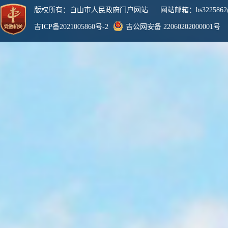
版权所有：白山市人民政府门户网站 网站邮箱：bs3225862@
吉ICP备2021005860号-2
吉公网安备 22060202000001号
网