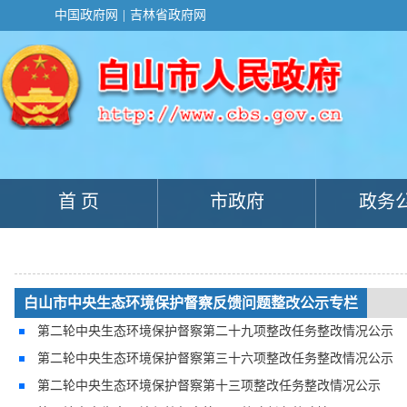
新
中国政府网
|
吉林省政府网
窗
口
打
开
无
障
碍
说
明
页
面,
首 页
市政府
政务
按
Alt
加
波
浪
键
打
白山市中央生态环境保护督察反馈问题整改公示专栏
开
第二轮中央生态环境保护督察第二十九项整改任务整改情况公示
导
盲
第二轮中央生态环境保护督察第三十六项整改任务整改情况公示
模
式
第二轮中央生态环境保护督察第十三项整改任务整改情况公示