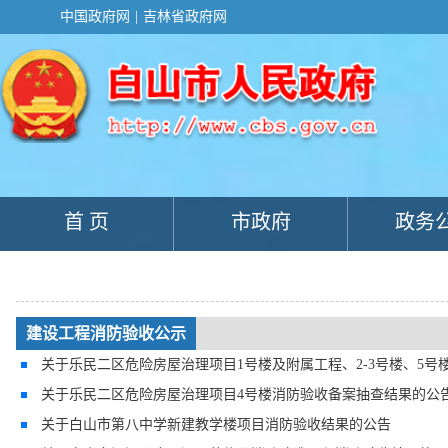
新
中国政府网
|
吉林省政府网
窗
口
打
开
无
障
碍
说
明
页
面,
首 页
市政府
政务
按
Alt
加
波
浪
键
打
建设工程消防验收公示
开
关于乐民二区危险房屋治理项目1号楼及附属工程、2-3号楼、5号
导
盲
关于乐民二区危险房屋治理项目4号楼消防验收备案抽查结果的公
模
式
关于白山市第八中学新建教学楼项目消防验收结果的公告